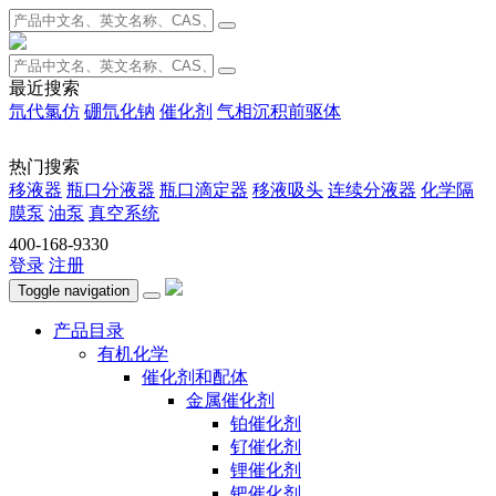
最近搜索
氘代氯仿
硼氘化钠
催化剂
气相沉积前驱体
热门搜索
移液器
瓶口分液器
瓶口滴定器
移液吸头
连续分液器
化学隔
膜泵
油泵
真空系统
400-168-9330
登录
注册
Toggle navigation
产品目录
有机化学
催化剂和配体
金属催化剂
铂催化剂
钌催化剂
锂催化剂
钯催化剂