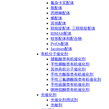
氮杂卡宾配体
胺配体
恶唑啉配体
烯配体
其他配体
联吡啶配体, 三联吡啶配体
BIMAH配体
钳形配体和配合物
PyrOx配体
Jacobsen配体
有机分子催化剂
脯氨酸类有机催化剂
手性膦酸类有机催化剂
其他有机分子催化剂
手性方酰胺类有机催化剂
手性三氟膦酰胺类有机催化剂
手性硫脲类有机催化剂
咪唑烷酮类有机催化剂
光催化剂
光催化剂用试剂
光敏剂