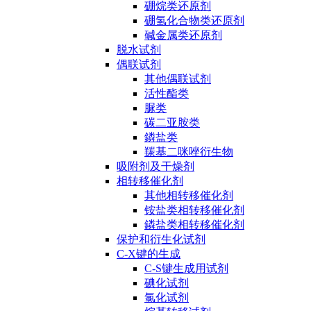
硼烷类还原剂
硼氢化合物类还原剂
碱金属类还原剂
脱水试剂
偶联试剂
其他偶联试剂
活性酯类
脲类
碳二亚胺类
鏻盐类
羰基二咪唑衍生物
吸附剂及干燥剂
相转移催化剂
其他相转移催化剂
铵盐类相转移催化剂
鏻盐类相转移催化剂
保护和衍生化试剂
C-X键的生成
C-S键生成用试剂
碘化试剂
氯化试剂