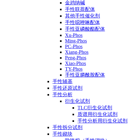
金鸡纳碱
手性联萘配体
其他手性催化剂
手性噁唑啉配体
手性亚磷酸酯配体
Xu-Phos
Ming-Phos
PC-Phos
Xiang-Phos
Peng-Phos
Xiao-Phos
TY-Phos
手性亚膦酰胺配体
手性辅基
手性还原试剂
手性分析
衍生化试剂
TLC衍生化试剂
质谱用衍生化试剂
手性分析用衍生化试剂
手性拆分试剂
手性砌块