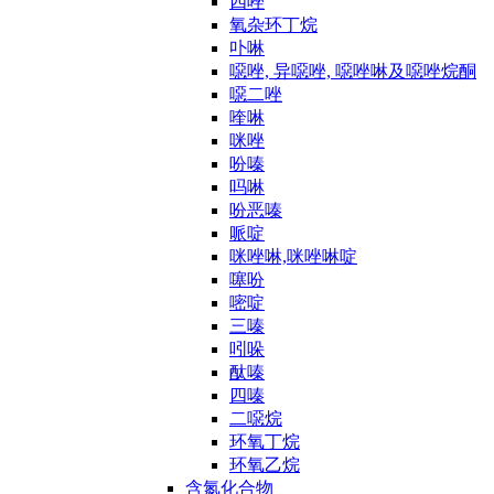
四唑
氧杂环丁烷
卟啉
噁唑, 异噁唑, 噁唑啉及噁唑烷酮
噁二唑
喹啉
咪唑
吩嗪
吗啉
吩恶嗪
哌啶
咪唑啉,咪唑啉啶
噻吩
嘧啶
三嗪
吲哚
酞嗪
四嗪
二噁烷
环氧丁烷
环氧乙烷
含氮化合物