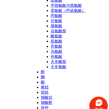
组氨酸
半胱氨酸与胱氨酸
蛋氨酸（甲硫氨酸）
丙氨酸
甘氨酸
脯氨酸
谷氨酰胺
酪氨酸
肌氨酸
亮氨酸
鸟氨酸
色氨酸
天冬酰胺
天冬氨酸
醛
酮
酯
烯烃
烷烃
羧酸盐
羧酸酐
炔烃