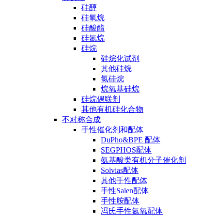
硅醇
硅氧烷
硅酸酯
硅氮烷
硅烷
硅烷化试剂
其他硅烷
氯硅烷
烷氧基硅烷
硅烷偶联剂
其他有机硅化合物
不对称合成
手性催化剂和配体
DuPho&BPE 配体
SEGPHOS配体
氨基酸类有机分子催化剂
Solvias配体
其他手性配体
手性Salen配体
手性胺配体
冯氏手性氮氧配体