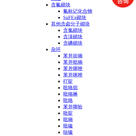
含氟砌块
氟标记化合物
SuFEx砌块
其他含卤分子砌块
含氯砌块
含溴砌块
含碘砌块
杂环
苯并呋喃
苯并吡喃
苯并噻唑
苯并咪唑
吖啶
吡咯烷
吡咯啉
吡咯
苯并噻吩
吡啶
吡喃
吡嗪
哒嗪