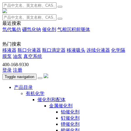
最近搜索
氘代氯仿
硼氘化钠
催化剂
气相沉积前驱体
热门搜索
移液器
瓶口分液器
瓶口滴定器
移液吸头
连续分液器
化学隔
膜泵
油泵
真空系统
400-168-9330
登录
注册
Toggle navigation
产品目录
有机化学
催化剂和配体
金属催化剂
铂催化剂
钌催化剂
锂催化剂
钯催化剂