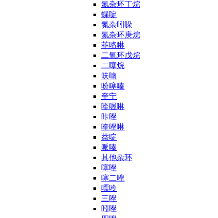
氮杂环丁烷
蝶啶
氮杂吲哚
氮杂环庚烷
菲咯啉
二氧环戊烷
二噻烷
呋喃
吩噻嗪
奎宁
喹喔啉
咔唑
喹唑啉
萘啶
哌嗪
其他杂环
噻唑
噻二唑
嘌呤
三唑
吲唑