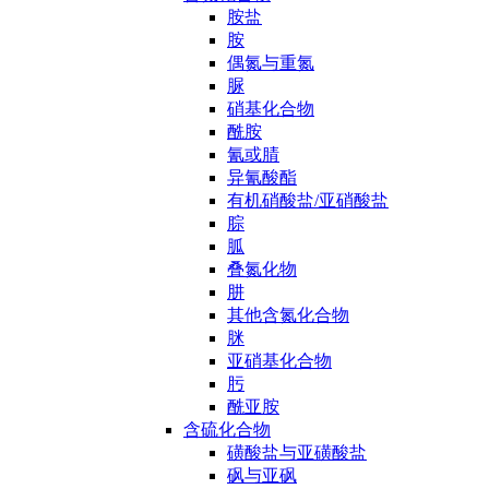
胺盐
胺
偶氮与重氮
脲
硝基化合物
酰胺
氰或腈
异氰酸酯
有机硝酸盐/亚硝酸盐
腙
胍
叠氮化物
肼
其他含氮化合物
脒
亚硝基化合物
肟
酰亚胺
含硫化合物
磺酸盐与亚磺酸盐
砜与亚砜