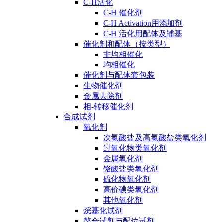
C-H活化
C-H 催化剂
C-H Activation用添加剂
C-H 活化用配体及辅基
催化剂和配体（按类型）
非均相催化
均相催化
催化剂与配体套包装
生物催化剂
金属去除剂
相-转移催化剂
合成试剂
氧化剂
次氯酸盐及高氯酸盐类氧化剂
过氧化物类氧化剂
金属氧化剂
铬酸盐类氧化剂
硫化物氧化剂
高价碘类氧化剂
其他氧化剂
烷基化试剂
螯合试剂与配位试剂