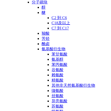
分子砌块
醇
醚
C2 到 C6
C18及以上
C7 到 C17
羧酸
芳烃
酰卤
氨基酸衍生物
苯甘氨酸
氨基醇
苯丙氨酸
谷氨酸
赖氨酸
精氨酸
其他非天然氨基酸衍生物
缬氨酸
丝氨酸
异亮氨酸
苏氨酸