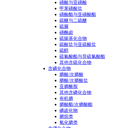
磺酸与亚磺酸
甲苯磺酸盐
磺酸酯与亚磺酸酯
硫醚与二硫醚
硫脲
磺酰卤
硫羰基化合物
硫酸盐与亚硫酸盐
硫醇
硫氰酸酯与异硫氰酸酯
其他含硫化合物
含磷化合物
膦酸/次膦酸
膦酸/次膦酸盐
亚膦酰胺
其他含磷化合物
有机膦
膦酸酯/次膦酸酯
磷卤化物
膦烷类
氧化膦类