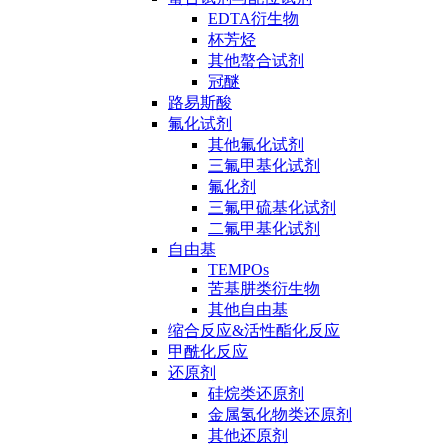
EDTA衍生物
杯芳烃
其他螯合试剂
冠醚
路易斯酸
氟化试剂
其他氟化试剂
三氟甲基化试剂
氟化剂
三氟甲硫基化试剂
二氟甲基化试剂
自由基
TEMPOs
苦基肼类衍生物
其他自由基
缩合反应&活性酯化反应
甲酰化反应
还原剂
硅烷类还原剂
金属氢化物类还原剂
其他还原剂