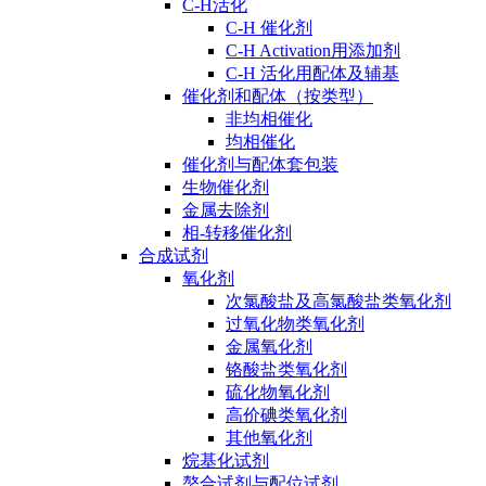
C-H活化
C-H 催化剂
C-H Activation用添加剂
C-H 活化用配体及辅基
催化剂和配体（按类型）
非均相催化
均相催化
催化剂与配体套包装
生物催化剂
金属去除剂
相-转移催化剂
合成试剂
氧化剂
次氯酸盐及高氯酸盐类氧化剂
过氧化物类氧化剂
金属氧化剂
铬酸盐类氧化剂
硫化物氧化剂
高价碘类氧化剂
其他氧化剂
烷基化试剂
螯合试剂与配位试剂