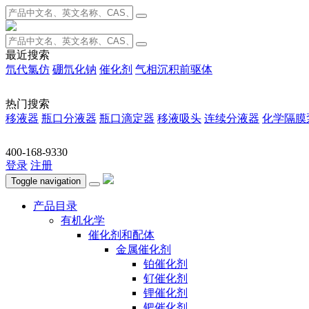
最近搜索
氘代氯仿
硼氘化钠
催化剂
气相沉积前驱体
热门搜索
移液器
瓶口分液器
瓶口滴定器
移液吸头
连续分液器
化学隔膜
400-168-9330
登录
注册
Toggle navigation
产品目录
有机化学
催化剂和配体
金属催化剂
铂催化剂
钌催化剂
锂催化剂
钯催化剂