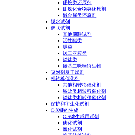
硼烷类还原剂
硼氢化合物类还原剂
碱金属类还原剂
脱水试剂
偶联试剂
其他偶联试剂
活性酯类
脲类
碳二亚胺类
鏻盐类
羰基二咪唑衍生物
吸附剂及干燥剂
相转移催化剂
其他相转移催化剂
铵盐类相转移催化剂
鏻盐类相转移催化剂
保护和衍生化试剂
C-X键的生成
C-S键生成用试剂
碘化试剂
氯化试剂