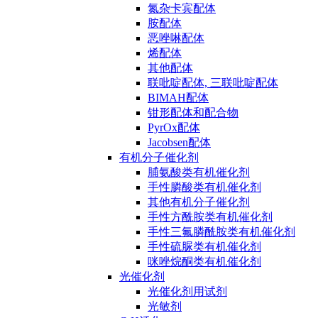
氮杂卡宾配体
胺配体
恶唑啉配体
烯配体
其他配体
联吡啶配体, 三联吡啶配体
BIMAH配体
钳形配体和配合物
PyrOx配体
Jacobsen配体
有机分子催化剂
脯氨酸类有机催化剂
手性膦酸类有机催化剂
其他有机分子催化剂
手性方酰胺类有机催化剂
手性三氟膦酰胺类有机催化剂
手性硫脲类有机催化剂
咪唑烷酮类有机催化剂
光催化剂
光催化剂用试剂
光敏剂