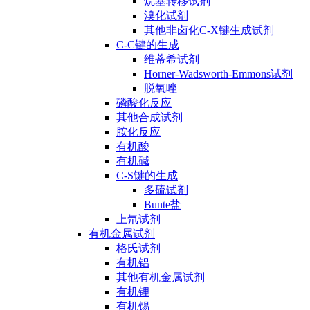
烷基转移试剂
溴化试剂
其他非卤化C-X键生成试剂
C-C键的生成
维蒂希试剂
Horner-Wadsworth-Emmons试剂
脱氧唑
磷酸化反应
其他合成试剂
胺化反应
有机酸
有机碱
C-S键的生成
多硫试剂
Bunte盐
上氘试剂
有机金属试剂
格氏试剂
有机铝
其他有机金属试剂
有机锂
有机锡