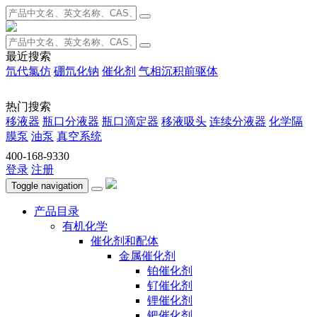
最近搜索
氘代氯仿
硼氘化钠
催化剂
气相沉积前驱体
热门搜索
移液器
瓶口分液器
瓶口滴定器
移液吸头
连续分液器
化学隔
膜泵
油泵
真空系统
400-168-9330
登录
注册
Toggle navigation
产品目录
有机化学
催化剂和配体
金属催化剂
铂催化剂
钌催化剂
锂催化剂
钯催化剂