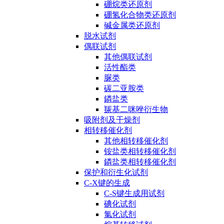
硼烷类还原剂
硼氢化合物类还原剂
碱金属类还原剂
脱水试剂
偶联试剂
其他偶联试剂
活性酯类
脲类
碳二亚胺类
鏻盐类
羰基二咪唑衍生物
吸附剂及干燥剂
相转移催化剂
其他相转移催化剂
铵盐类相转移催化剂
鏻盐类相转移催化剂
保护和衍生化试剂
C-X键的生成
C-S键生成用试剂
碘化试剂
氯化试剂