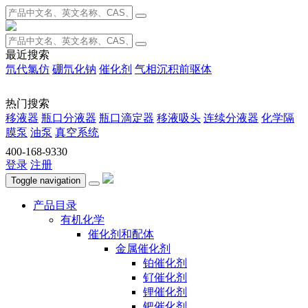
最近搜索
氘代氯仿
硼氘化钠
催化剂
气相沉积前驱体
热门搜索
移液器
瓶口分液器
瓶口滴定器
移液吸头
连续分液器
化学隔
膜泵
油泵
真空系统
400-168-9330
登录
注册
Toggle navigation
产品目录
有机化学
催化剂和配体
金属催化剂
铂催化剂
钌催化剂
锂催化剂
钯催化剂