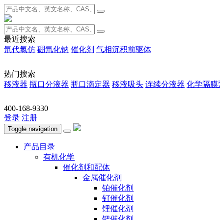
最近搜索
氘代氯仿
硼氘化钠
催化剂
气相沉积前驱体
热门搜索
移液器
瓶口分液器
瓶口滴定器
移液吸头
连续分液器
化学隔膜
400-168-9330
登录
注册
Toggle navigation
产品目录
有机化学
催化剂和配体
金属催化剂
铂催化剂
钌催化剂
锂催化剂
钯催化剂