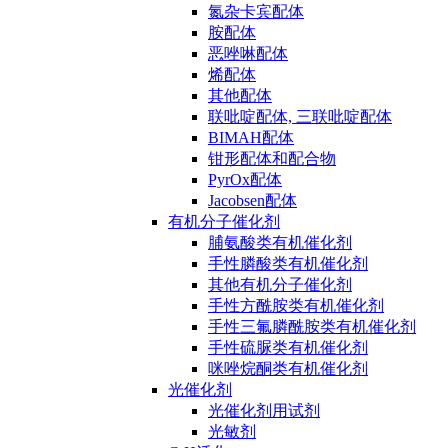
氮杂卡宾配体
胺配体
恶唑啉配体
烯配体
其他配体
联吡啶配体, 三联吡啶配体
BIMAH配体
钳形配体和配合物
PyrOx配体
Jacobsen配体
有机分子催化剂
脯氨酸类有机催化剂
手性膦酸类有机催化剂
其他有机分子催化剂
手性方酰胺类有机催化剂
手性三氟膦酰胺类有机催化剂
手性硫脲类有机催化剂
咪唑烷酮类有机催化剂
光催化剂
光催化剂用试剂
光敏剂