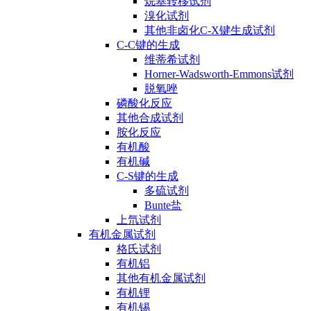
烷基转移试剂
溴化试剂
其他非卤化C-X键生成试剂
C-C键的生成
维蒂希试剂
Horner-Wadsworth-Emmons试剂
脱氧唑
磷酸化反应
其他合成试剂
胺化反应
有机酸
有机碱
C-S键的生成
多硫试剂
Bunte盐
上氘试剂
有机金属试剂
格氏试剂
有机铝
其他有机金属试剂
有机锂
有机锡