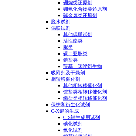
硼烷类还原剂
硼氢化合物类还原剂
碱金属类还原剂
脱水试剂
偶联试剂
其他偶联试剂
活性酯类
脲类
碳二亚胺类
鏻盐类
羰基二咪唑衍生物
吸附剂及干燥剂
相转移催化剂
其他相转移催化剂
铵盐类相转移催化剂
鏻盐类相转移催化剂
保护和衍生化试剂
C-X键的生成
C-S键生成用试剂
碘化试剂
氯化试剂