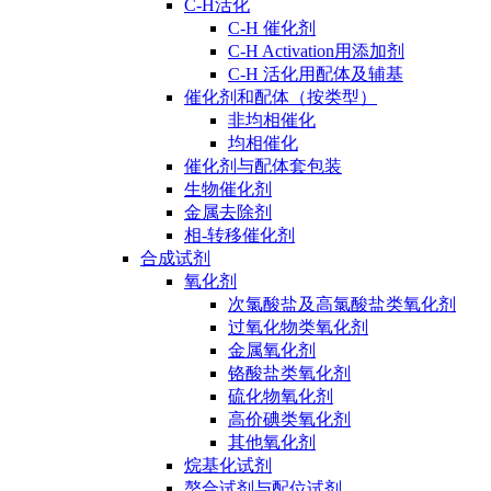
C-H活化
C-H 催化剂
C-H Activation用添加剂
C-H 活化用配体及辅基
催化剂和配体（按类型）
非均相催化
均相催化
催化剂与配体套包装
生物催化剂
金属去除剂
相-转移催化剂
合成试剂
氧化剂
次氯酸盐及高氯酸盐类氧化剂
过氧化物类氧化剂
金属氧化剂
铬酸盐类氧化剂
硫化物氧化剂
高价碘类氧化剂
其他氧化剂
烷基化试剂
螯合试剂与配位试剂