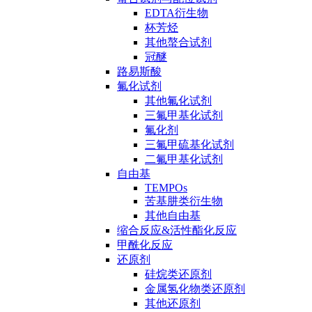
EDTA衍生物
杯芳烃
其他螯合试剂
冠醚
路易斯酸
氟化试剂
其他氟化试剂
三氟甲基化试剂
氟化剂
三氟甲硫基化试剂
二氟甲基化试剂
自由基
TEMPOs
苦基肼类衍生物
其他自由基
缩合反应&活性酯化反应
甲酰化反应
还原剂
硅烷类还原剂
金属氢化物类还原剂
其他还原剂