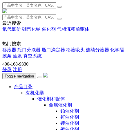
最近搜索
氘代氯仿
硼氘化钠
催化剂
气相沉积前驱体
热门搜索
移液器
瓶口分液器
瓶口滴定器
移液吸头
连续分液器
化学隔
膜泵
油泵
真空系统
400-168-9330
登录
注册
Toggle navigation
产品目录
有机化学
催化剂和配体
金属催化剂
铂催化剂
钌催化剂
锂催化剂
钯催化剂