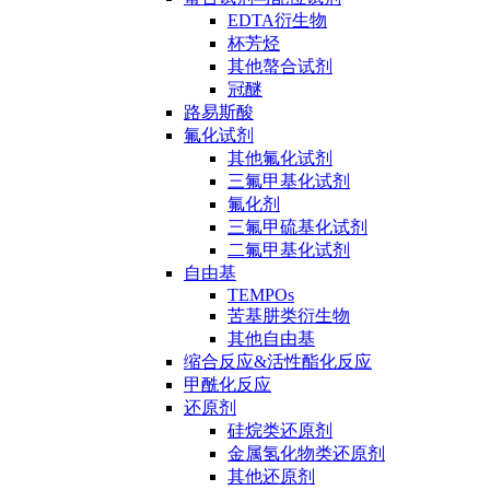
EDTA衍生物
杯芳烃
其他螯合试剂
冠醚
路易斯酸
氟化试剂
其他氟化试剂
三氟甲基化试剂
氟化剂
三氟甲硫基化试剂
二氟甲基化试剂
自由基
TEMPOs
苦基肼类衍生物
其他自由基
缩合反应&活性酯化反应
甲酰化反应
还原剂
硅烷类还原剂
金属氢化物类还原剂
其他还原剂