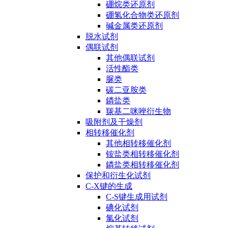
硼烷类还原剂
硼氢化合物类还原剂
碱金属类还原剂
脱水试剂
偶联试剂
其他偶联试剂
活性酯类
脲类
碳二亚胺类
鏻盐类
羰基二咪唑衍生物
吸附剂及干燥剂
相转移催化剂
其他相转移催化剂
铵盐类相转移催化剂
鏻盐类相转移催化剂
保护和衍生化试剂
C-X键的生成
C-S键生成用试剂
碘化试剂
氯化试剂