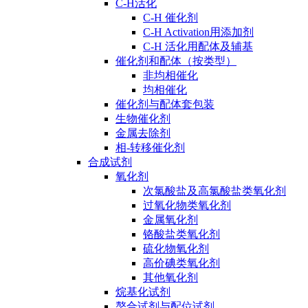
C-H活化
C-H 催化剂
C-H Activation用添加剂
C-H 活化用配体及辅基
催化剂和配体（按类型）
非均相催化
均相催化
催化剂与配体套包装
生物催化剂
金属去除剂
相-转移催化剂
合成试剂
氧化剂
次氯酸盐及高氯酸盐类氧化剂
过氧化物类氧化剂
金属氧化剂
铬酸盐类氧化剂
硫化物氧化剂
高价碘类氧化剂
其他氧化剂
烷基化试剂
螯合试剂与配位试剂