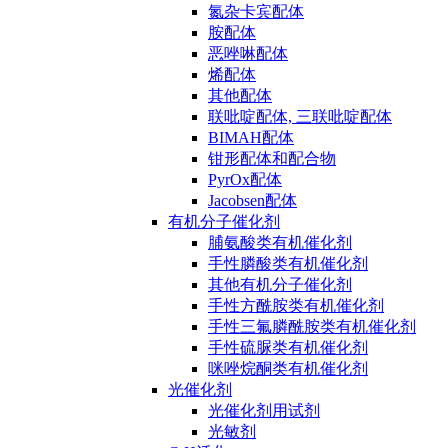
氮杂卡宾配体
胺配体
恶唑啉配体
烯配体
其他配体
联吡啶配体, 三联吡啶配体
BIMAH配体
钳形配体和配合物
PyrOx配体
Jacobsen配体
有机分子催化剂
脯氨酸类有机催化剂
手性膦酸类有机催化剂
其他有机分子催化剂
手性方酰胺类有机催化剂
手性三氟膦酰胺类有机催化剂
手性硫脲类有机催化剂
咪唑烷酮类有机催化剂
光催化剂
光催化剂用试剂
光敏剂