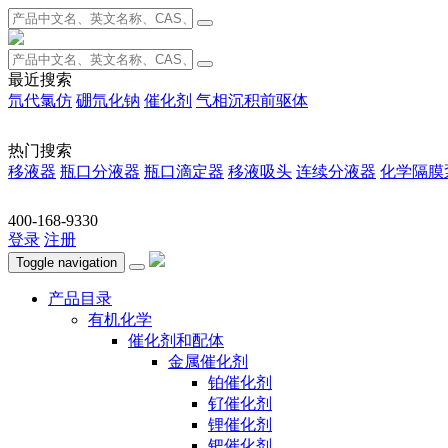
最近搜索
氘代氯仿
硼氘化钠
催化剂
气相沉积前驱体
热门搜索
移液器
瓶口分液器
瓶口滴定器
移液吸头
连续分液器
化学隔膜
400-168-9330
登录
注册
Toggle navigation
产品目录
有机化学
催化剂和配体
金属催化剂
铂催化剂
钌催化剂
锂催化剂
钯催化剂