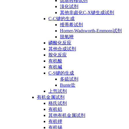
烷基转移试剂
溴化试剂
其他非卤化C-X键生成试剂
C-C键的生成
维蒂希试剂
Horner-Wadsworth-Emmons试剂
脱氧唑
磷酸化反应
其他合成试剂
胺化反应
有机酸
有机碱
C-S键的生成
多硫试剂
Bunte盐
上氘试剂
有机金属试剂
格氏试剂
有机铝
其他有机金属试剂
有机锂
有机锡