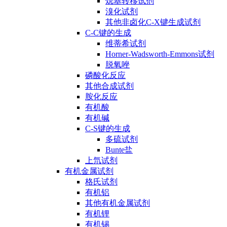
烷基转移试剂
溴化试剂
其他非卤化C-X键生成试剂
C-C键的生成
维蒂希试剂
Horner-Wadsworth-Emmons试剂
脱氧唑
磷酸化反应
其他合成试剂
胺化反应
有机酸
有机碱
C-S键的生成
多硫试剂
Bunte盐
上氘试剂
有机金属试剂
格氏试剂
有机铝
其他有机金属试剂
有机锂
有机锡