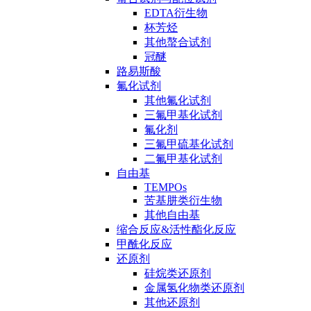
EDTA衍生物
杯芳烃
其他螯合试剂
冠醚
路易斯酸
氟化试剂
其他氟化试剂
三氟甲基化试剂
氟化剂
三氟甲硫基化试剂
二氟甲基化试剂
自由基
TEMPOs
苦基肼类衍生物
其他自由基
缩合反应&活性酯化反应
甲酰化反应
还原剂
硅烷类还原剂
金属氢化物类还原剂
其他还原剂