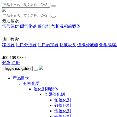
最近搜索
氘代氯仿
硼氘化钠
催化剂
气相沉积前驱体
热门搜索
移液器
瓶口分液器
瓶口滴定器
移液吸头
连续分液器
化学隔膜
400-168-9330
登录
注册
Toggle navigation
产品目录
有机化学
催化剂和配体
金属催化剂
铂催化剂
钌催化剂
锂催化剂
钯催化剂