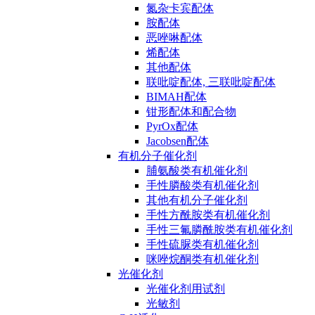
氮杂卡宾配体
胺配体
恶唑啉配体
烯配体
其他配体
联吡啶配体, 三联吡啶配体
BIMAH配体
钳形配体和配合物
PyrOx配体
Jacobsen配体
有机分子催化剂
脯氨酸类有机催化剂
手性膦酸类有机催化剂
其他有机分子催化剂
手性方酰胺类有机催化剂
手性三氟膦酰胺类有机催化剂
手性硫脲类有机催化剂
咪唑烷酮类有机催化剂
光催化剂
光催化剂用试剂
光敏剂