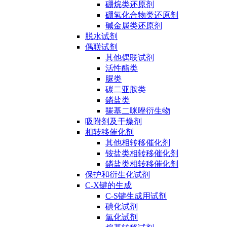
硼烷类还原剂
硼氢化合物类还原剂
碱金属类还原剂
脱水试剂
偶联试剂
其他偶联试剂
活性酯类
脲类
碳二亚胺类
鏻盐类
羰基二咪唑衍生物
吸附剂及干燥剂
相转移催化剂
其他相转移催化剂
铵盐类相转移催化剂
鏻盐类相转移催化剂
保护和衍生化试剂
C-X键的生成
C-S键生成用试剂
碘化试剂
氯化试剂