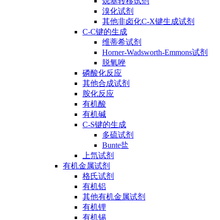
烷基转移试剂
溴化试剂
其他非卤化C-X键生成试剂
C-C键的生成
维蒂希试剂
Horner-Wadsworth-Emmons试剂
脱氧唑
磷酸化反应
其他合成试剂
胺化反应
有机酸
有机碱
C-S键的生成
多硫试剂
Bunte盐
上氘试剂
有机金属试剂
格氏试剂
有机铝
其他有机金属试剂
有机锂
有机锡