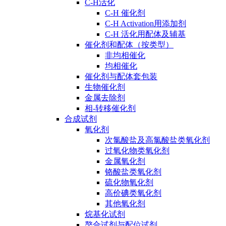
C-H活化
C-H 催化剂
C-H Activation用添加剂
C-H 活化用配体及辅基
催化剂和配体（按类型）
非均相催化
均相催化
催化剂与配体套包装
生物催化剂
金属去除剂
相-转移催化剂
合成试剂
氧化剂
次氯酸盐及高氯酸盐类氧化剂
过氧化物类氧化剂
金属氧化剂
铬酸盐类氧化剂
硫化物氧化剂
高价碘类氧化剂
其他氧化剂
烷基化试剂
螯合试剂与配位试剂