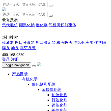
最近搜索
氘代氯仿
硼氘化钠
催化剂
气相沉积前驱体
热门搜索
移液器
瓶口分液器
瓶口滴定器
移液吸头
连续分液器
化学隔
膜泵
油泵
真空系统
400-168-9330
登录
注册
Toggle navigation
产品目录
有机化学
催化剂和配体
金属催化剂
铂催化剂
钌催化剂
锂催化剂
钯催化剂