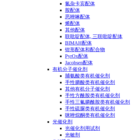
氮杂卡宾配体
胺配体
恶唑啉配体
烯配体
其他配体
联吡啶配体, 三联吡啶配体
BIMAH配体
钳形配体和配合物
PyrOx配体
Jacobsen配体
有机分子催化剂
脯氨酸类有机催化剂
手性膦酸类有机催化剂
其他有机分子催化剂
手性方酰胺类有机催化剂
手性三氟膦酰胺类有机催化剂
手性硫脲类有机催化剂
咪唑烷酮类有机催化剂
光催化剂
光催化剂用试剂
光敏剂