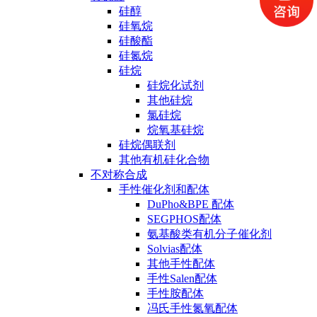
硅醇
硅氧烷
硅酸酯
硅氮烷
硅烷
硅烷化试剂
其他硅烷
氯硅烷
烷氧基硅烷
硅烷偶联剂
其他有机硅化合物
不对称合成
手性催化剂和配体
DuPho&BPE 配体
SEGPHOS配体
氨基酸类有机分子催化剂
Solvias配体
其他手性配体
手性Salen配体
手性胺配体
冯氏手性氮氧配体