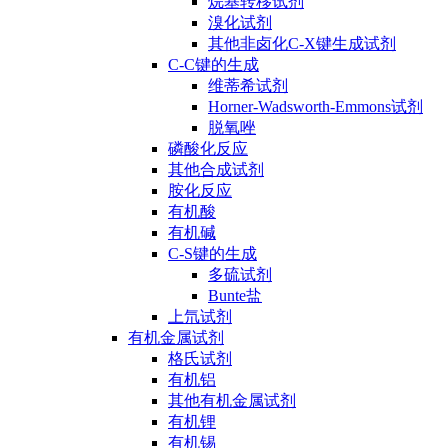
烷基转移试剂
溴化试剂
其他非卤化C-X键生成试剂
C-C键的生成
维蒂希试剂
Horner-Wadsworth-Emmons试剂
脱氧唑
磷酸化反应
其他合成试剂
胺化反应
有机酸
有机碱
C-S键的生成
多硫试剂
Bunte盐
上氘试剂
有机金属试剂
格氏试剂
有机铝
其他有机金属试剂
有机锂
有机锡