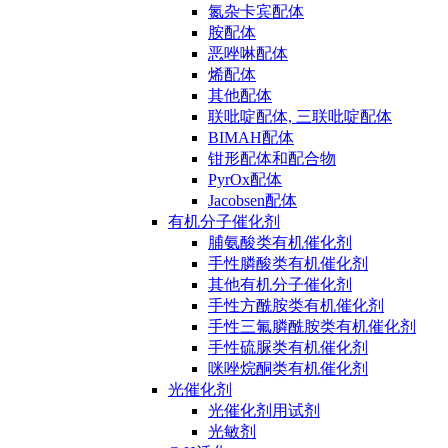
氮杂卡宾配体
胺配体
恶唑啉配体
烯配体
其他配体
联吡啶配体, 三联吡啶配体
BIMAH配体
钳形配体和配合物
PyrOx配体
Jacobsen配体
有机分子催化剂
脯氨酸类有机催化剂
手性膦酸类有机催化剂
其他有机分子催化剂
手性方酰胺类有机催化剂
手性三氟膦酰胺类有机催化剂
手性硫脲类有机催化剂
咪唑烷酮类有机催化剂
光催化剂
光催化剂用试剂
光敏剂