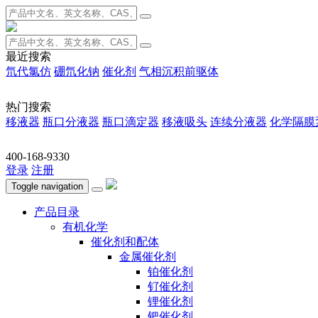
最近搜索
氘代氯仿
硼氘化钠
催化剂
气相沉积前驱体
热门搜索
移液器
瓶口分液器
瓶口滴定器
移液吸头
连续分液器
化学隔膜
400-168-9330
登录
注册
Toggle navigation
产品目录
有机化学
催化剂和配体
金属催化剂
铂催化剂
钌催化剂
锂催化剂
钯催化剂