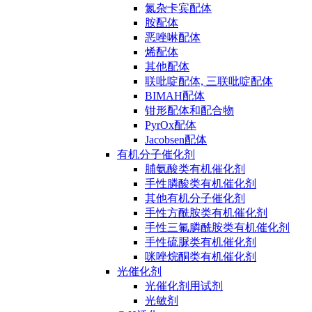
氮杂卡宾配体
胺配体
恶唑啉配体
烯配体
其他配体
联吡啶配体, 三联吡啶配体
BIMAH配体
钳形配体和配合物
PyrOx配体
Jacobsen配体
有机分子催化剂
脯氨酸类有机催化剂
手性膦酸类有机催化剂
其他有机分子催化剂
手性方酰胺类有机催化剂
手性三氟膦酰胺类有机催化剂
手性硫脲类有机催化剂
咪唑烷酮类有机催化剂
光催化剂
光催化剂用试剂
光敏剂