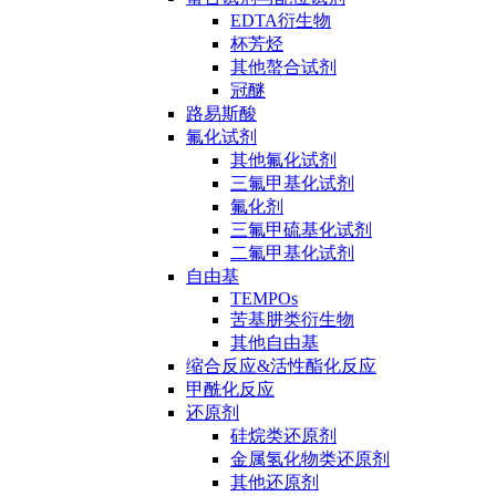
EDTA衍生物
杯芳烃
其他螯合试剂
冠醚
路易斯酸
氟化试剂
其他氟化试剂
三氟甲基化试剂
氟化剂
三氟甲硫基化试剂
二氟甲基化试剂
自由基
TEMPOs
苦基肼类衍生物
其他自由基
缩合反应&活性酯化反应
甲酰化反应
还原剂
硅烷类还原剂
金属氢化物类还原剂
其他还原剂