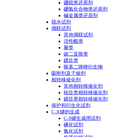
硼烷类还原剂
硼氢化合物类还原剂
碱金属类还原剂
脱水试剂
偶联试剂
其他偶联试剂
活性酯类
脲类
碳二亚胺类
鏻盐类
羰基二咪唑衍生物
吸附剂及干燥剂
相转移催化剂
其他相转移催化剂
铵盐类相转移催化剂
鏻盐类相转移催化剂
保护和衍生化试剂
C-X键的生成
C-S键生成用试剂
碘化试剂
氯化试剂