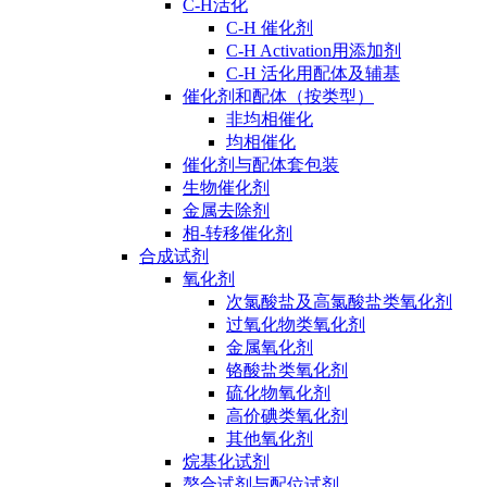
C-H活化
C-H 催化剂
C-H Activation用添加剂
C-H 活化用配体及辅基
催化剂和配体（按类型）
非均相催化
均相催化
催化剂与配体套包装
生物催化剂
金属去除剂
相-转移催化剂
合成试剂
氧化剂
次氯酸盐及高氯酸盐类氧化剂
过氧化物类氧化剂
金属氧化剂
铬酸盐类氧化剂
硫化物氧化剂
高价碘类氧化剂
其他氧化剂
烷基化试剂
螯合试剂与配位试剂