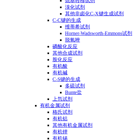
烷基转移试剂
溴化试剂
其他非卤化C-X键生成试剂
C-C键的生成
维蒂希试剂
Horner-Wadsworth-Emmons试剂
脱氧唑
磷酸化反应
其他合成试剂
胺化反应
有机酸
有机碱
C-S键的生成
多硫试剂
Bunte盐
上氘试剂
有机金属试剂
格氏试剂
有机铝
其他有机金属试剂
有机锂
有机锡