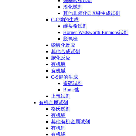
烷基转移试剂
溴化试剂
其他非卤化C-X键生成试剂
C-C键的生成
维蒂希试剂
Horner-Wadsworth-Emmons试剂
脱氧唑
磷酸化反应
其他合成试剂
胺化反应
有机酸
有机碱
C-S键的生成
多硫试剂
Bunte盐
上氘试剂
有机金属试剂
格氏试剂
有机铝
其他有机金属试剂
有机锂
有机锡