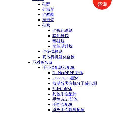
硅醇
硅氧烷
硅酸酯
硅氮烷
硅烷
硅烷化试剂
其他硅烷
氯硅烷
烷氧基硅烷
硅烷偶联剂
其他有机硅化合物
不对称合成
手性催化剂和配体
DuPho&BPE 配体
SEGPHOS配体
氨基酸类有机分子催化剂
Solvias配体
其他手性配体
手性Salen配体
手性胺配体
冯氏手性氮氧配体