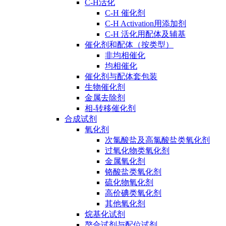
C-H活化
C-H 催化剂
C-H Activation用添加剂
C-H 活化用配体及辅基
催化剂和配体（按类型）
非均相催化
均相催化
催化剂与配体套包装
生物催化剂
金属去除剂
相-转移催化剂
合成试剂
氧化剂
次氯酸盐及高氯酸盐类氧化剂
过氧化物类氧化剂
金属氧化剂
铬酸盐类氧化剂
硫化物氧化剂
高价碘类氧化剂
其他氧化剂
烷基化试剂
螯合试剂与配位试剂