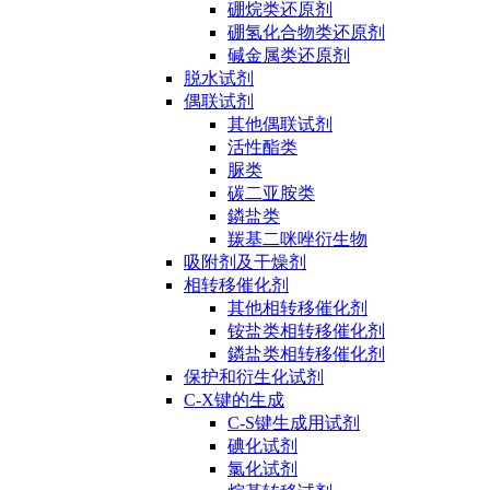
硼烷类还原剂
硼氢化合物类还原剂
碱金属类还原剂
脱水试剂
偶联试剂
其他偶联试剂
活性酯类
脲类
碳二亚胺类
鏻盐类
羰基二咪唑衍生物
吸附剂及干燥剂
相转移催化剂
其他相转移催化剂
铵盐类相转移催化剂
鏻盐类相转移催化剂
保护和衍生化试剂
C-X键的生成
C-S键生成用试剂
碘化试剂
氯化试剂