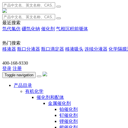
最近搜索
氘代氯仿
硼氘化钠
催化剂
气相沉积前驱体
热门搜索
移液器
瓶口分液器
瓶口滴定器
移液吸头
连续分液器
化学隔膜
400-168-9330
登录
注册
Toggle navigation
产品目录
有机化学
催化剂和配体
金属催化剂
铂催化剂
钌催化剂
锂催化剂
钯催化剂