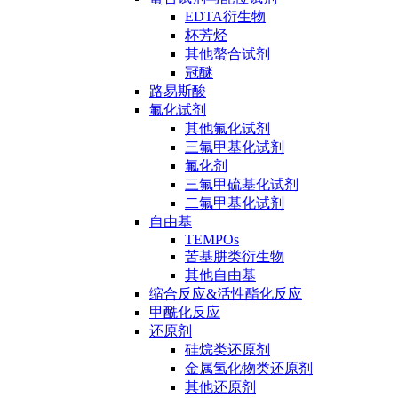
EDTA衍生物
杯芳烃
其他螯合试剂
冠醚
路易斯酸
氟化试剂
其他氟化试剂
三氟甲基化试剂
氟化剂
三氟甲硫基化试剂
二氟甲基化试剂
自由基
TEMPOs
苦基肼类衍生物
其他自由基
缩合反应&活性酯化反应
甲酰化反应
还原剂
硅烷类还原剂
金属氢化物类还原剂
其他还原剂