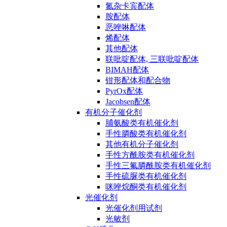
氮杂卡宾配体
胺配体
恶唑啉配体
烯配体
其他配体
联吡啶配体, 三联吡啶配体
BIMAH配体
钳形配体和配合物
PyrOx配体
Jacobsen配体
有机分子催化剂
脯氨酸类有机催化剂
手性膦酸类有机催化剂
其他有机分子催化剂
手性方酰胺类有机催化剂
手性三氟膦酰胺类有机催化剂
手性硫脲类有机催化剂
咪唑烷酮类有机催化剂
光催化剂
光催化剂用试剂
光敏剂