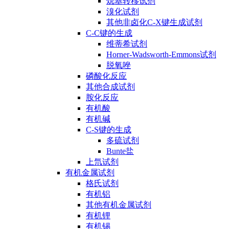
烷基转移试剂
溴化试剂
其他非卤化C-X键生成试剂
C-C键的生成
维蒂希试剂
Horner-Wadsworth-Emmons试剂
脱氧唑
磷酸化反应
其他合成试剂
胺化反应
有机酸
有机碱
C-S键的生成
多硫试剂
Bunte盐
上氘试剂
有机金属试剂
格氏试剂
有机铝
其他有机金属试剂
有机锂
有机锡