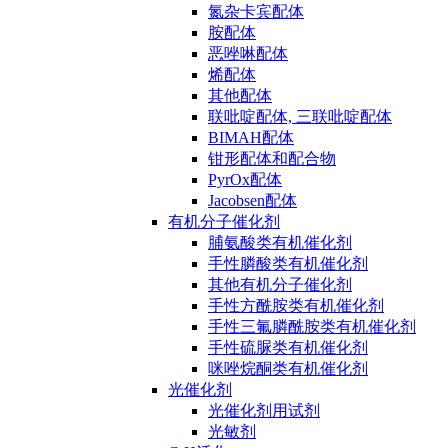
氮杂卡宾配体
胺配体
恶唑啉配体
烯配体
其他配体
联吡啶配体, 三联吡啶配体
BIMAH配体
钳形配体和配合物
PyrOx配体
Jacobsen配体
有机分子催化剂
脯氨酸类有机催化剂
手性膦酸类有机催化剂
其他有机分子催化剂
手性方酰胺类有机催化剂
手性三氟膦酰胺类有机催化剂
手性硫脲类有机催化剂
咪唑烷酮类有机催化剂
光催化剂
光催化剂用试剂
光敏剂