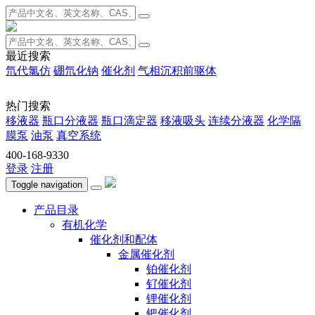
最近搜索
氘代氯仿
硼氘化钠
催化剂
气相沉积前驱体
热门搜索
移液器
瓶口分液器
瓶口滴定器
移液吸头
连续分液器
化学隔
膜泵
油泵
真空系统
400-168-9330
登录
注册
Toggle navigation
产品目录
有机化学
催化剂和配体
金属催化剂
铂催化剂
钌催化剂
锂催化剂
钯催化剂