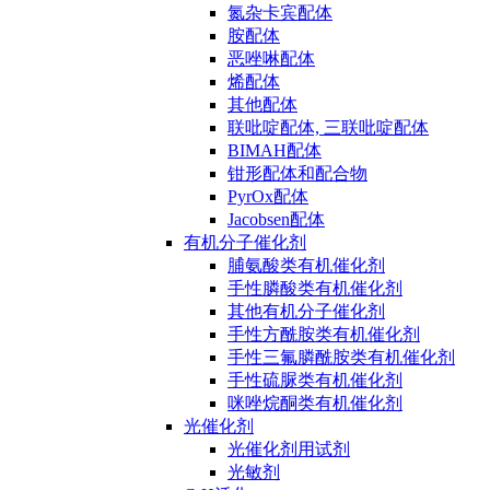
氮杂卡宾配体
胺配体
恶唑啉配体
烯配体
其他配体
联吡啶配体, 三联吡啶配体
BIMAH配体
钳形配体和配合物
PyrOx配体
Jacobsen配体
有机分子催化剂
脯氨酸类有机催化剂
手性膦酸类有机催化剂
其他有机分子催化剂
手性方酰胺类有机催化剂
手性三氟膦酰胺类有机催化剂
手性硫脲类有机催化剂
咪唑烷酮类有机催化剂
光催化剂
光催化剂用试剂
光敏剂