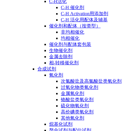
C-H活化
C-H 催化剂
C-H Activation用添加剂
C-H 活化用配体及辅基
催化剂和配体（按类型）
非均相催化
均相催化
催化剂与配体套包装
生物催化剂
金属去除剂
相-转移催化剂
合成试剂
氧化剂
次氯酸盐及高氯酸盐类氧化剂
过氧化物类氧化剂
金属氧化剂
铬酸盐类氧化剂
硫化物氧化剂
高价碘类氧化剂
其他氧化剂
烷基化试剂
螯合试剂与配位试剂