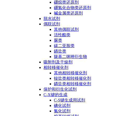
硼烷类还原剂
硼氢化合物类还原剂
碱金属类还原剂
脱水试剂
偶联试剂
其他偶联试剂
活性酯类
脲类
碳二亚胺类
鏻盐类
羰基二咪唑衍生物
吸附剂及干燥剂
相转移催化剂
其他相转移催化剂
铵盐类相转移催化剂
鏻盐类相转移催化剂
保护和衍生化试剂
C-X键的生成
C-S键生成用试剂
碘化试剂
氯化试剂