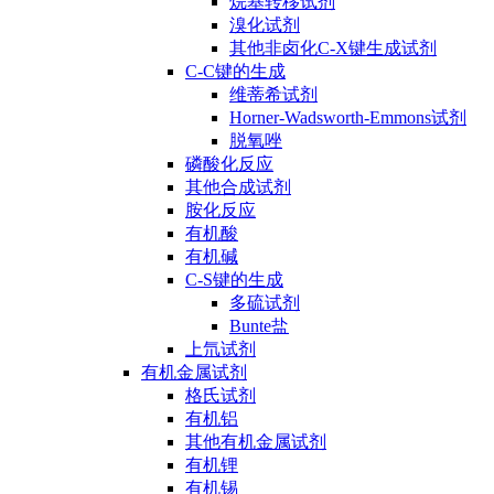
烷基转移试剂
溴化试剂
其他非卤化C-X键生成试剂
C-C键的生成
维蒂希试剂
Horner-Wadsworth-Emmons试剂
脱氧唑
磷酸化反应
其他合成试剂
胺化反应
有机酸
有机碱
C-S键的生成
多硫试剂
Bunte盐
上氘试剂
有机金属试剂
格氏试剂
有机铝
其他有机金属试剂
有机锂
有机锡