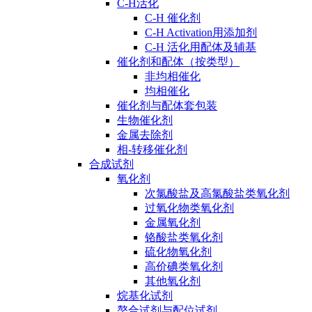
C-H活化
C-H 催化剂
C-H Activation用添加剂
C-H 活化用配体及辅基
催化剂和配体（按类型）
非均相催化
均相催化
催化剂与配体套包装
生物催化剂
金属去除剂
相-转移催化剂
合成试剂
氧化剂
次氯酸盐及高氯酸盐类氧化剂
过氧化物类氧化剂
金属氧化剂
铬酸盐类氧化剂
硫化物氧化剂
高价碘类氧化剂
其他氧化剂
烷基化试剂
螯合试剂与配位试剂