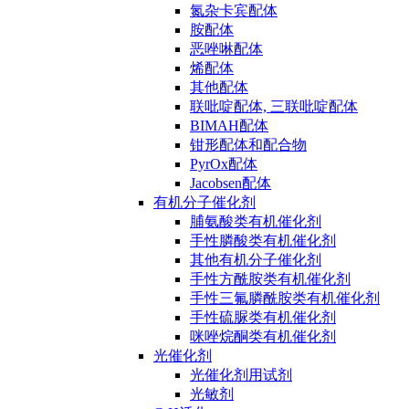
氮杂卡宾配体
胺配体
恶唑啉配体
烯配体
其他配体
联吡啶配体, 三联吡啶配体
BIMAH配体
钳形配体和配合物
PyrOx配体
Jacobsen配体
有机分子催化剂
脯氨酸类有机催化剂
手性膦酸类有机催化剂
其他有机分子催化剂
手性方酰胺类有机催化剂
手性三氟膦酰胺类有机催化剂
手性硫脲类有机催化剂
咪唑烷酮类有机催化剂
光催化剂
光催化剂用试剂
光敏剂