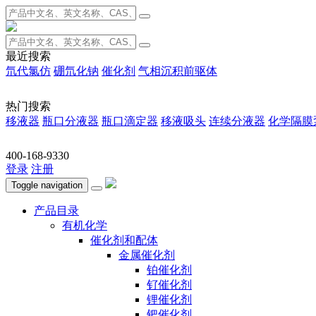
最近搜索
氘代氯仿
硼氘化钠
催化剂
气相沉积前驱体
热门搜索
移液器
瓶口分液器
瓶口滴定器
移液吸头
连续分液器
化学隔膜
400-168-9330
登录
注册
Toggle navigation
产品目录
有机化学
催化剂和配体
金属催化剂
铂催化剂
钌催化剂
锂催化剂
钯催化剂