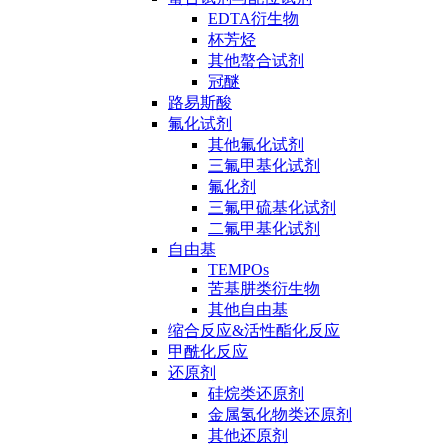
EDTA衍生物
杯芳烃
其他螯合试剂
冠醚
路易斯酸
氟化试剂
其他氟化试剂
三氟甲基化试剂
氟化剂
三氟甲硫基化试剂
二氟甲基化试剂
自由基
TEMPOs
苦基肼类衍生物
其他自由基
缩合反应&活性酯化反应
甲酰化反应
还原剂
硅烷类还原剂
金属氢化物类还原剂
其他还原剂