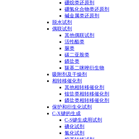
硼烷类还原剂
硼氢化合物类还原剂
碱金属类还原剂
脱水试剂
偶联试剂
其他偶联试剂
活性酯类
脲类
碳二亚胺类
鏻盐类
羰基二咪唑衍生物
吸附剂及干燥剂
相转移催化剂
其他相转移催化剂
铵盐类相转移催化剂
鏻盐类相转移催化剂
保护和衍生化试剂
C-X键的生成
C-S键生成用试剂
碘化试剂
氯化试剂