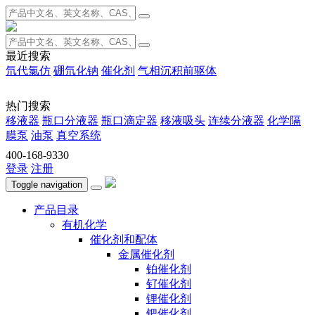
最近搜索
氘代氯仿
硼氘化钠
催化剂
气相沉积前驱体
热门搜索
移液器
瓶口分液器
瓶口滴定器
移液吸头
连续分液器
化学隔
膜泵
油泵
真空系统
400-168-9330
登录
注册
Toggle navigation
产品目录
有机化学
催化剂和配体
金属催化剂
铂催化剂
钌催化剂
锂催化剂
钯催化剂