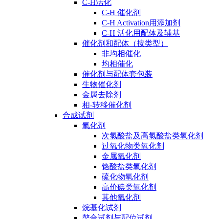
C-H活化
C-H 催化剂
C-H Activation用添加剂
C-H 活化用配体及辅基
催化剂和配体（按类型）
非均相催化
均相催化
催化剂与配体套包装
生物催化剂
金属去除剂
相-转移催化剂
合成试剂
氧化剂
次氯酸盐及高氯酸盐类氧化剂
过氧化物类氧化剂
金属氧化剂
铬酸盐类氧化剂
硫化物氧化剂
高价碘类氧化剂
其他氧化剂
烷基化试剂
螯合试剂与配位试剂