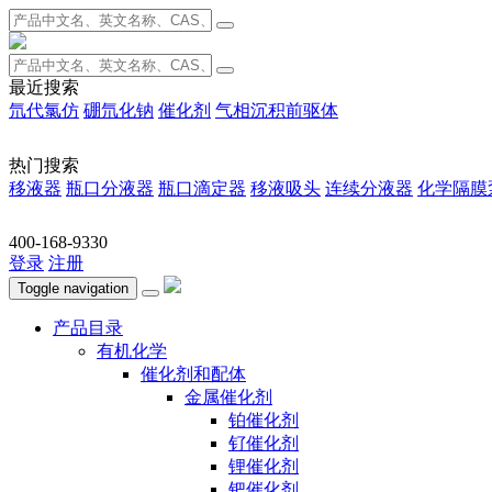
最近搜索
氘代氯仿
硼氘化钠
催化剂
气相沉积前驱体
热门搜索
移液器
瓶口分液器
瓶口滴定器
移液吸头
连续分液器
化学隔膜
400-168-9330
登录
注册
Toggle navigation
产品目录
有机化学
催化剂和配体
金属催化剂
铂催化剂
钌催化剂
锂催化剂
钯催化剂