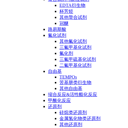
EDTA衍生物
杯芳烃
其他螯合试剂
冠醚
路易斯酸
氟化试剂
其他氟化试剂
三氟甲基化试剂
氟化剂
三氟甲硫基化试剂
二氟甲基化试剂
自由基
TEMPOs
苦基肼类衍生物
其他自由基
缩合反应&活性酯化反应
甲酰化反应
还原剂
硅烷类还原剂
金属氢化物类还原剂
其他还原剂