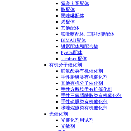
氮杂卡宾配体
胺配体
恶唑啉配体
烯配体
其他配体
联吡啶配体, 三联吡啶配体
BIMAH配体
钳形配体和配合物
PyrOx配体
Jacobsen配体
有机分子催化剂
脯氨酸类有机催化剂
手性膦酸类有机催化剂
其他有机分子催化剂
手性方酰胺类有机催化剂
手性三氟膦酰胺类有机催化剂
手性硫脲类有机催化剂
咪唑烷酮类有机催化剂
光催化剂
光催化剂用试剂
光敏剂