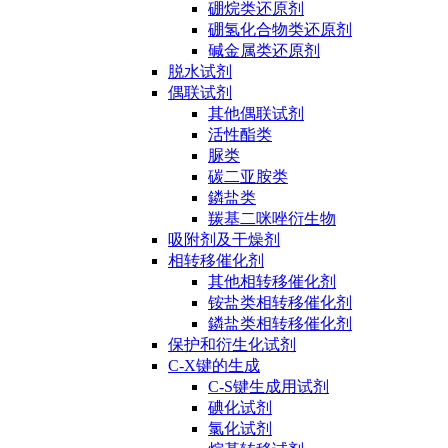
硼烷类还原剂
硼氢化合物类还原剂
碱金属类还原剂
脱水试剂
偶联试剂
其他偶联试剂
活性酯类
脲类
碳二亚胺类
鏻盐类
羰基二咪唑衍生物
吸附剂及干燥剂
相转移催化剂
其他相转移催化剂
铵盐类相转移催化剂
鏻盐类相转移催化剂
保护和衍生化试剂
C-X键的生成
C-S键生成用试剂
碘化试剂
氯化试剂