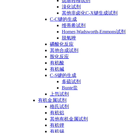
烷基转移试剂
溴化试剂
其他非卤化C-X键生成试剂
C-C键的生成
维蒂希试剂
Horner-Wadsworth-Emmons试剂
脱氧唑
磷酸化反应
其他合成试剂
胺化反应
有机酸
有机碱
C-S键的生成
多硫试剂
Bunte盐
上氘试剂
有机金属试剂
格氏试剂
有机铝
其他有机金属试剂
有机锂
有机锡