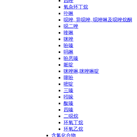
四唑
氧杂环丁烷
卟啉
噁唑, 异噁唑, 噁唑啉及噁唑烷酮
噁二唑
喹啉
咪唑
吩嗪
吗啉
吩恶嗪
哌啶
咪唑啉,咪唑啉啶
噻吩
嘧啶
三嗪
吲哚
酞嗪
四嗪
二噁烷
环氧丁烷
环氧乙烷
含氮化合物