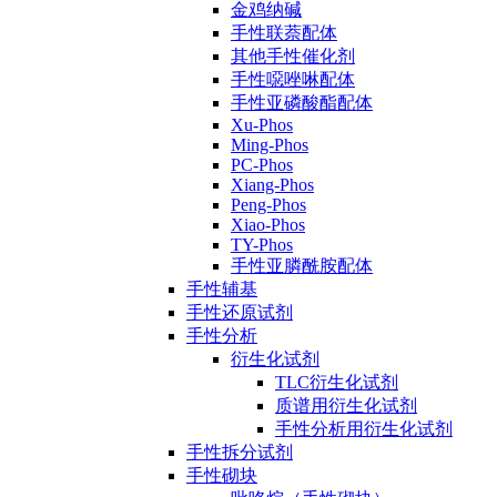
金鸡纳碱
手性联萘配体
其他手性催化剂
手性噁唑啉配体
手性亚磷酸酯配体
Xu-Phos
Ming-Phos
PC-Phos
Xiang-Phos
Peng-Phos
Xiao-Phos
TY-Phos
手性亚膦酰胺配体
手性辅基
手性还原试剂
手性分析
衍生化试剂
TLC衍生化试剂
质谱用衍生化试剂
手性分析用衍生化试剂
手性拆分试剂
手性砌块