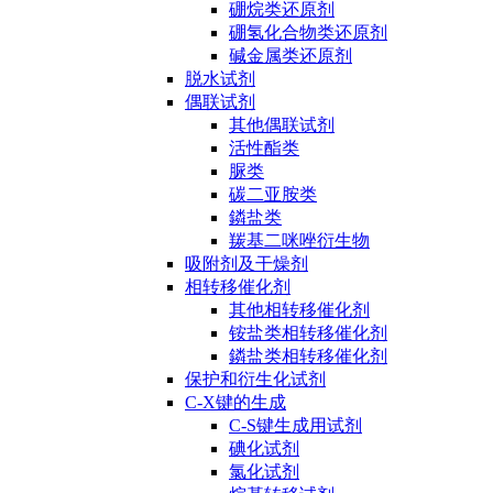
硼烷类还原剂
硼氢化合物类还原剂
碱金属类还原剂
脱水试剂
偶联试剂
其他偶联试剂
活性酯类
脲类
碳二亚胺类
鏻盐类
羰基二咪唑衍生物
吸附剂及干燥剂
相转移催化剂
其他相转移催化剂
铵盐类相转移催化剂
鏻盐类相转移催化剂
保护和衍生化试剂
C-X键的生成
C-S键生成用试剂
碘化试剂
氯化试剂