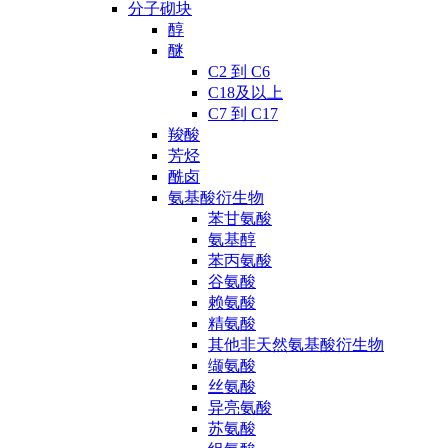
分子砌块
醇
醚
C2 到 C6
C18及以上
C7 到 C17
羧酸
芳烃
酰卤
氨基酸衍生物
苯甘氨酸
氨基醇
苯丙氨酸
谷氨酸
赖氨酸
精氨酸
其他非天然氨基酸衍生物
缬氨酸
丝氨酸
异亮氨酸
苏氨酸