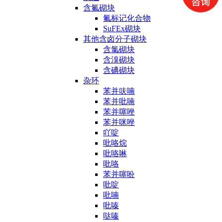
含氟砌块
氟标记化合物
SuFEx砌块
其他含卤分子砌块
含氯砌块
含溴砌块
含碘砌块
杂环
苯并呋喃
苯并吡喃
苯并噻唑
苯并咪唑
吖啶
吡咯烷
吡咯啉
吡咯
苯并噻吩
吡啶
吡喃
吡嗪
哒嗪