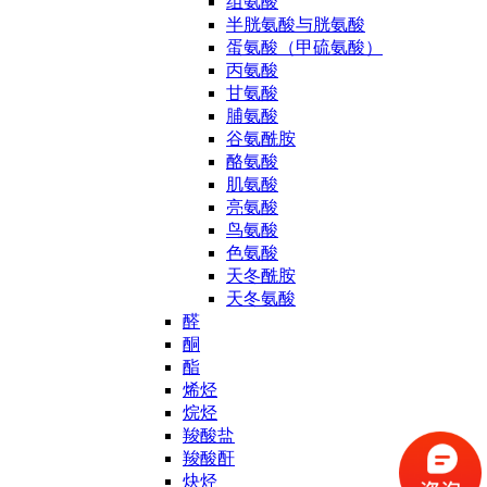
组氨酸
半胱氨酸与胱氨酸
蛋氨酸（甲硫氨酸）
丙氨酸
甘氨酸
脯氨酸
谷氨酰胺
酪氨酸
肌氨酸
亮氨酸
鸟氨酸
色氨酸
天冬酰胺
天冬氨酸
醛
酮
酯
烯烃
烷烃
羧酸盐
羧酸酐
炔烃