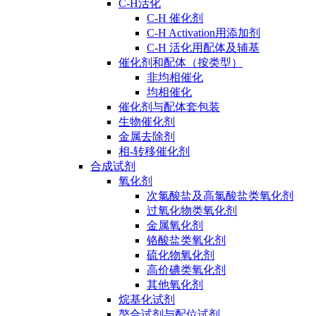
C-H活化
C-H 催化剂
C-H Activation用添加剂
C-H 活化用配体及辅基
催化剂和配体（按类型）
非均相催化
均相催化
催化剂与配体套包装
生物催化剂
金属去除剂
相-转移催化剂
合成试剂
氧化剂
次氯酸盐及高氯酸盐类氧化剂
过氧化物类氧化剂
金属氧化剂
铬酸盐类氧化剂
硫化物氧化剂
高价碘类氧化剂
其他氧化剂
烷基化试剂
螯合试剂与配位试剂