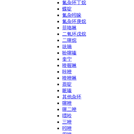
氮杂环丁烷
蝶啶
氮杂吲哚
氮杂环庚烷
菲咯啉
二氧环戊烷
二噻烷
呋喃
吩噻嗪
奎宁
喹喔啉
咔唑
喹唑啉
萘啶
哌嗪
其他杂环
噻唑
噻二唑
嘌呤
三唑
吲唑