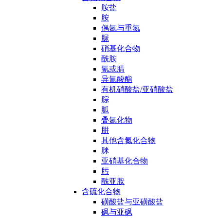
胺盐
胺
偶氮与重氮
脲
硝基化合物
酰胺
氰或腈
异氰酸酯
有机硝酸盐/亚硝酸盐
腙
胍
叠氮化物
肼
其他含氮化合物
脒
亚硝基化合物
肟
酰亚胺
含硫化合物
磺酸盐与亚磺酸盐
砜与亚砜