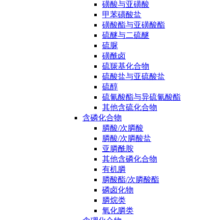
磺酸与亚磺酸
甲苯磺酸盐
磺酸酯与亚磺酸酯
硫醚与二硫醚
硫脲
磺酰卤
硫羰基化合物
硫酸盐与亚硫酸盐
硫醇
硫氰酸酯与异硫氰酸酯
其他含硫化合物
含磷化合物
膦酸/次膦酸
膦酸/次膦酸盐
亚膦酰胺
其他含磷化合物
有机膦
膦酸酯/次膦酸酯
磷卤化物
膦烷类
氧化膦类