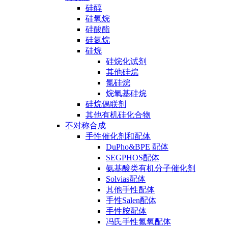
硅醇
硅氧烷
硅酸酯
硅氮烷
硅烷
硅烷化试剂
其他硅烷
氯硅烷
烷氧基硅烷
硅烷偶联剂
其他有机硅化合物
不对称合成
手性催化剂和配体
DuPho&BPE 配体
SEGPHOS配体
氨基酸类有机分子催化剂
Solvias配体
其他手性配体
手性Salen配体
手性胺配体
冯氏手性氮氧配体