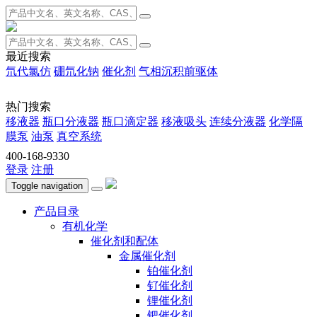
最近搜索
氘代氯仿
硼氘化钠
催化剂
气相沉积前驱体
热门搜索
移液器
瓶口分液器
瓶口滴定器
移液吸头
连续分液器
化学隔
膜泵
油泵
真空系统
400-168-9330
登录
注册
Toggle navigation
产品目录
有机化学
催化剂和配体
金属催化剂
铂催化剂
钌催化剂
锂催化剂
钯催化剂