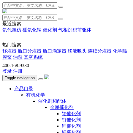
最近搜索
氘代氯仿
硼氘化钠
催化剂
气相沉积前驱体
热门搜索
移液器
瓶口分液器
瓶口滴定器
移液吸头
连续分液器
化学隔
膜泵
油泵
真空系统
400-168-9330
登录
注册
Toggle navigation
产品目录
有机化学
催化剂和配体
金属催化剂
铂催化剂
钌催化剂
锂催化剂
钯催化剂