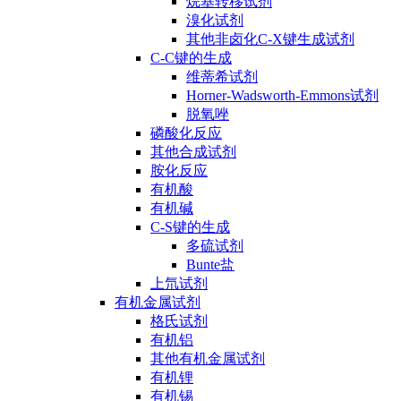
烷基转移试剂
溴化试剂
其他非卤化C-X键生成试剂
C-C键的生成
维蒂希试剂
Horner-Wadsworth-Emmons试剂
脱氧唑
磷酸化反应
其他合成试剂
胺化反应
有机酸
有机碱
C-S键的生成
多硫试剂
Bunte盐
上氘试剂
有机金属试剂
格氏试剂
有机铝
其他有机金属试剂
有机锂
有机锡