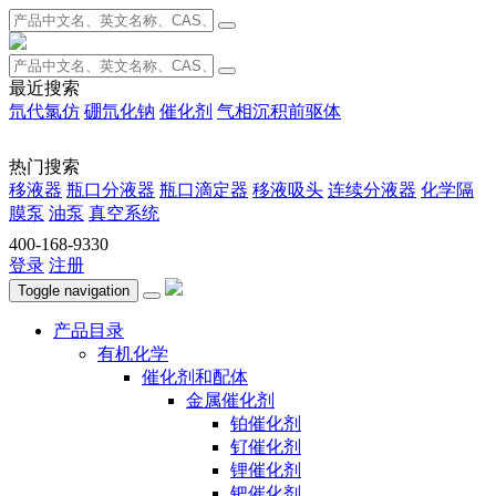
最近搜索
氘代氯仿
硼氘化钠
催化剂
气相沉积前驱体
热门搜索
移液器
瓶口分液器
瓶口滴定器
移液吸头
连续分液器
化学隔
膜泵
油泵
真空系统
400-168-9330
登录
注册
Toggle navigation
产品目录
有机化学
催化剂和配体
金属催化剂
铂催化剂
钌催化剂
锂催化剂
钯催化剂