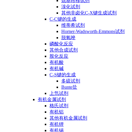
烷基转移试剂
溴化试剂
其他非卤化C-X键生成试剂
C-C键的生成
维蒂希试剂
Horner-Wadsworth-Emmons试剂
脱氧唑
磷酸化反应
其他合成试剂
胺化反应
有机酸
有机碱
C-S键的生成
多硫试剂
Bunte盐
上氘试剂
有机金属试剂
格氏试剂
有机铝
其他有机金属试剂
有机锂
有机锡