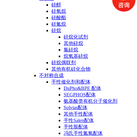
硅醇
硅氧烷
硅酸酯
硅氮烷
硅烷
硅烷化试剂
其他硅烷
氯硅烷
烷氧基硅烷
硅烷偶联剂
其他有机硅化合物
不对称合成
手性催化剂和配体
DuPho&BPE 配体
SEGPHOS配体
氨基酸类有机分子催化剂
Solvias配体
其他手性配体
手性Salen配体
手性胺配体
冯氏手性氮氧配体