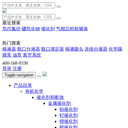
最近搜索
氘代氯仿
硼氘化钠
催化剂
气相沉积前驱体
热门搜索
移液器
瓶口分液器
瓶口滴定器
移液吸头
连续分液器
化学隔
膜泵
油泵
真空系统
400-168-9330
登录
注册
Toggle navigation
产品目录
有机化学
催化剂和配体
金属催化剂
铂催化剂
钌催化剂
锂催化剂
钯催化剂