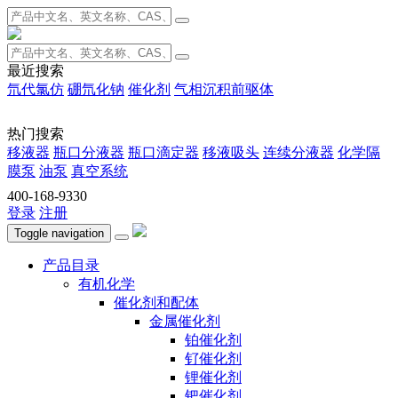
最近搜索
氘代氯仿
硼氘化钠
催化剂
气相沉积前驱体
热门搜索
移液器
瓶口分液器
瓶口滴定器
移液吸头
连续分液器
化学隔
膜泵
油泵
真空系统
400-168-9330
登录
注册
Toggle navigation
产品目录
有机化学
催化剂和配体
金属催化剂
铂催化剂
钌催化剂
锂催化剂
钯催化剂