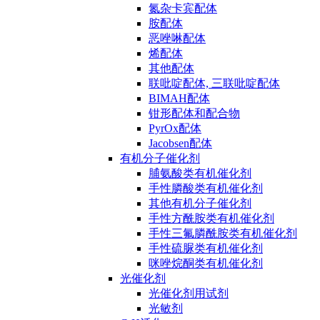
氮杂卡宾配体
胺配体
恶唑啉配体
烯配体
其他配体
联吡啶配体, 三联吡啶配体
BIMAH配体
钳形配体和配合物
PyrOx配体
Jacobsen配体
有机分子催化剂
脯氨酸类有机催化剂
手性膦酸类有机催化剂
其他有机分子催化剂
手性方酰胺类有机催化剂
手性三氟膦酰胺类有机催化剂
手性硫脲类有机催化剂
咪唑烷酮类有机催化剂
光催化剂
光催化剂用试剂
光敏剂