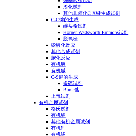
烷基转移试剂
溴化试剂
其他非卤化C-X键生成试剂
C-C键的生成
维蒂希试剂
Horner-Wadsworth-Emmons试剂
脱氧唑
磷酸化反应
其他合成试剂
胺化反应
有机酸
有机碱
C-S键的生成
多硫试剂
Bunte盐
上氘试剂
有机金属试剂
格氏试剂
有机铝
其他有机金属试剂
有机锂
有机锡