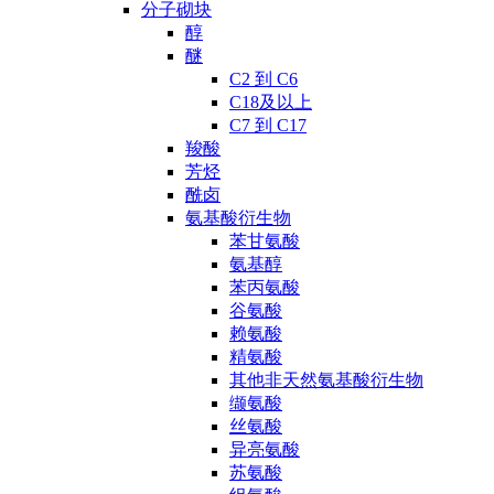
分子砌块
醇
醚
C2 到 C6
C18及以上
C7 到 C17
羧酸
芳烃
酰卤
氨基酸衍生物
苯甘氨酸
氨基醇
苯丙氨酸
谷氨酸
赖氨酸
精氨酸
其他非天然氨基酸衍生物
缬氨酸
丝氨酸
异亮氨酸
苏氨酸