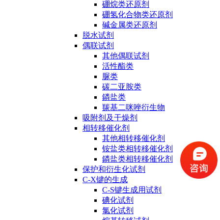
硼烷类还原剂
硼氢化合物类还原剂
碱金属类还原剂
脱水试剂
偶联试剂
其他偶联试剂
活性酯类
脲类
碳二亚胺类
鏻盐类
羰基二咪唑衍生物
吸附剂及干燥剂
相转移催化剂
其他相转移催化剂
铵盐类相转移催化剂
鏻盐类相转移催化剂
保护和衍生化试剂
C-X键的生成
C-S键生成用试剂
碘化试剂
氯化试剂