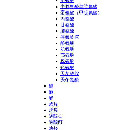
组氨酸
半胱氨酸与胱氨酸
蛋氨酸（甲硫氨酸）
丙氨酸
甘氨酸
脯氨酸
谷氨酰胺
酪氨酸
肌氨酸
亮氨酸
鸟氨酸
色氨酸
天冬酰胺
天冬氨酸
醛
酮
酯
烯烃
烷烃
羧酸盐
羧酸酐
炔烃