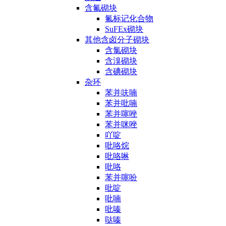
含氟砌块
氟标记化合物
SuFEx砌块
其他含卤分子砌块
含氯砌块
含溴砌块
含碘砌块
杂环
苯并呋喃
苯并吡喃
苯并噻唑
苯并咪唑
吖啶
吡咯烷
吡咯啉
吡咯
苯并噻吩
吡啶
吡喃
吡嗪
哒嗪