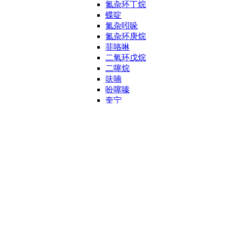
氮杂环丁烷
蝶啶
氮杂吲哚
氮杂环庚烷
菲咯啉
二氧环戊烷
二噻烷
呋喃
吩噻嗪
奎宁
喹喔啉
咔唑
喹唑啉
萘啶
哌嗪
其他杂环
噻唑
噻二唑
嘌呤
三唑
吲唑