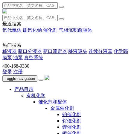
最近搜索
氘代氯仿
硼氘化钠
催化剂
气相沉积前驱体
热门搜索
移液器
瓶口分液器
瓶口滴定器
移液吸头
连续分液器
化学隔
膜泵
油泵
真空系统
400-168-9330
登录
注册
Toggle navigation
产品目录
有机化学
催化剂和配体
金属催化剂
铂催化剂
钌催化剂
锂催化剂
钯催化剂