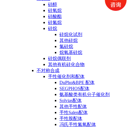
硅醇
硅氧烷
硅酸酯
硅氮烷
硅烷
硅烷化试剂
其他硅烷
氯硅烷
烷氧基硅烷
硅烷偶联剂
其他有机硅化合物
不对称合成
手性催化剂和配体
DuPho&BPE 配体
SEGPHOS配体
氨基酸类有机分子催化剂
Solvias配体
其他手性配体
手性Salen配体
手性胺配体
冯氏手性氮氧配体