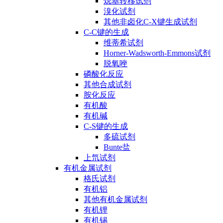
烷基转移试剂
溴化试剂
其他非卤化C-X键生成试剂
C-C键的生成
维蒂希试剂
Horner-Wadsworth-Emmons试剂
脱氧唑
磷酸化反应
其他合成试剂
胺化反应
有机酸
有机碱
C-S键的生成
多硫试剂
Bunte盐
上氘试剂
有机金属试剂
格氏试剂
有机铝
其他有机金属试剂
有机锂
有机锡