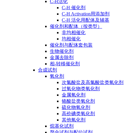
C-H活化
C-H 催化剂
C-H Activation用添加剂
C-H 活化用配体及辅基
催化剂和配体（按类型）
非均相催化
均相催化
催化剂与配体套包装
生物催化剂
金属去除剂
相-转移催化剂
合成试剂
氧化剂
次氯酸盐及高氯酸盐类氧化剂
过氧化物类氧化剂
金属氧化剂
铬酸盐类氧化剂
硫化物氧化剂
高价碘类氧化剂
其他氧化剂
烷基化试剂
螯合试剂与配位试剂