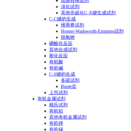
烷基转移试剂
溴化试剂
其他非卤化C-X键生成试剂
C-C键的生成
维蒂希试剂
Horner-Wadsworth-Emmons试剂
脱氧唑
磷酸化反应
其他合成试剂
胺化反应
有机酸
有机碱
C-S键的生成
多硫试剂
Bunte盐
上氘试剂
有机金属试剂
格氏试剂
有机铝
其他有机金属试剂
有机锂
有机锡