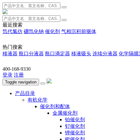
最近搜索
氘代氯仿
硼氘化钠
催化剂
气相沉积前驱体
热门搜索
移液器
瓶口分液器
瓶口滴定器
移液吸头
连续分液器
化学隔膜
400-168-9330
登录
注册
Toggle navigation
产品目录
有机化学
催化剂和配体
金属催化剂
铂催化剂
钌催化剂
锂催化剂
钯催化剂