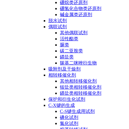
硼烷类还原剂
硼氢化合物类还原剂
碱金属类还原剂
脱水试剂
偶联试剂
其他偶联试剂
活性酯类
脲类
碳二亚胺类
鏻盐类
羰基二咪唑衍生物
吸附剂及干燥剂
相转移催化剂
其他相转移催化剂
铵盐类相转移催化剂
鏻盐类相转移催化剂
保护和衍生化试剂
C-X键的生成
C-S键生成用试剂
碘化试剂
氯化试剂