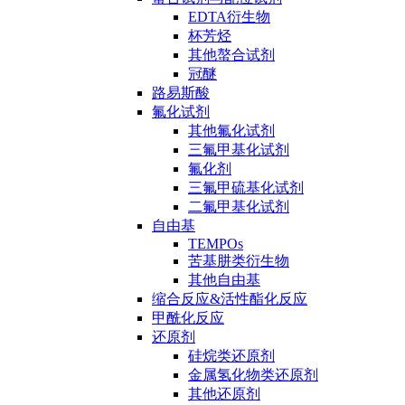
EDTA衍生物
杯芳烃
其他螯合试剂
冠醚
路易斯酸
氟化试剂
其他氟化试剂
三氟甲基化试剂
氟化剂
三氟甲硫基化试剂
二氟甲基化试剂
自由基
TEMPOs
苦基肼类衍生物
其他自由基
缩合反应&活性酯化反应
甲酰化反应
还原剂
硅烷类还原剂
金属氢化物类还原剂
其他还原剂