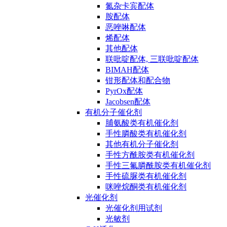
氮杂卡宾配体
胺配体
恶唑啉配体
烯配体
其他配体
联吡啶配体, 三联吡啶配体
BIMAH配体
钳形配体和配合物
PyrOx配体
Jacobsen配体
有机分子催化剂
脯氨酸类有机催化剂
手性膦酸类有机催化剂
其他有机分子催化剂
手性方酰胺类有机催化剂
手性三氟膦酰胺类有机催化剂
手性硫脲类有机催化剂
咪唑烷酮类有机催化剂
光催化剂
光催化剂用试剂
光敏剂