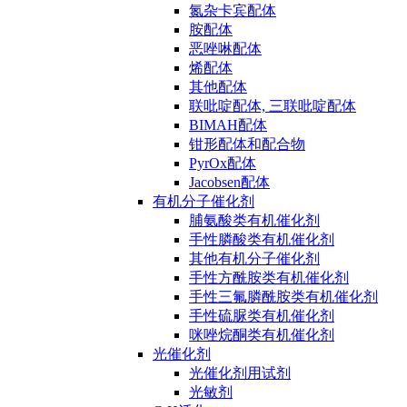
氮杂卡宾配体
胺配体
恶唑啉配体
烯配体
其他配体
联吡啶配体, 三联吡啶配体
BIMAH配体
钳形配体和配合物
PyrOx配体
Jacobsen配体
有机分子催化剂
脯氨酸类有机催化剂
手性膦酸类有机催化剂
其他有机分子催化剂
手性方酰胺类有机催化剂
手性三氟膦酰胺类有机催化剂
手性硫脲类有机催化剂
咪唑烷酮类有机催化剂
光催化剂
光催化剂用试剂
光敏剂