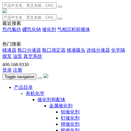
最近搜索
氘代氯仿
硼氘化钠
催化剂
气相沉积前驱体
热门搜索
移液器
瓶口分液器
瓶口滴定器
移液吸头
连续分液器
化学隔
膜泵
油泵
真空系统
400-168-9330
登录
注册
Toggle navigation
产品目录
有机化学
催化剂和配体
金属催化剂
铂催化剂
钌催化剂
锂催化剂
钯催化剂