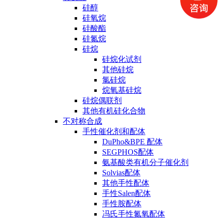
硅醇
硅氧烷
硅酸酯
硅氮烷
硅烷
硅烷化试剂
其他硅烷
氯硅烷
烷氧基硅烷
硅烷偶联剂
其他有机硅化合物
不对称合成
手性催化剂和配体
DuPho&BPE 配体
SEGPHOS配体
氨基酸类有机分子催化剂
Solvias配体
其他手性配体
手性Salen配体
手性胺配体
冯氏手性氮氧配体