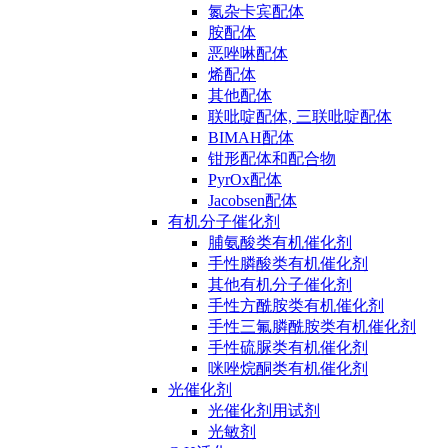
氮杂卡宾配体
胺配体
恶唑啉配体
烯配体
其他配体
联吡啶配体, 三联吡啶配体
BIMAH配体
钳形配体和配合物
PyrOx配体
Jacobsen配体
有机分子催化剂
脯氨酸类有机催化剂
手性膦酸类有机催化剂
其他有机分子催化剂
手性方酰胺类有机催化剂
手性三氟膦酰胺类有机催化剂
手性硫脲类有机催化剂
咪唑烷酮类有机催化剂
光催化剂
光催化剂用试剂
光敏剂