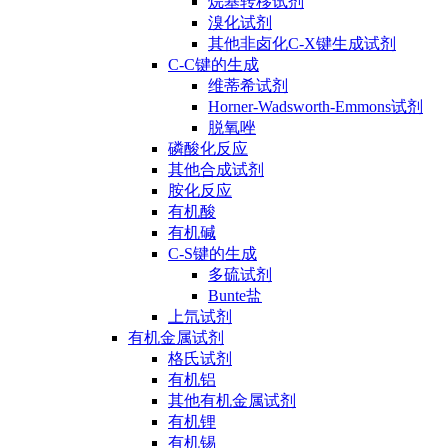
烷基转移试剂
溴化试剂
其他非卤化C-X键生成试剂
C-C键的生成
维蒂希试剂
Horner-Wadsworth-Emmons试剂
脱氧唑
磷酸化反应
其他合成试剂
胺化反应
有机酸
有机碱
C-S键的生成
多硫试剂
Bunte盐
上氘试剂
有机金属试剂
格氏试剂
有机铝
其他有机金属试剂
有机锂
有机锡