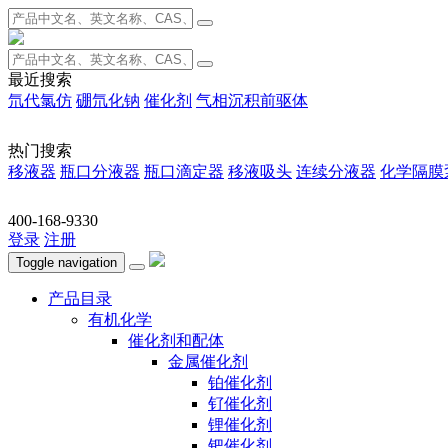
最近搜索
氘代氯仿
硼氘化钠
催化剂
气相沉积前驱体
热门搜索
移液器
瓶口分液器
瓶口滴定器
移液吸头
连续分液器
化学隔膜
400-168-9330
登录
注册
Toggle navigation
产品目录
有机化学
催化剂和配体
金属催化剂
铂催化剂
钌催化剂
锂催化剂
钯催化剂