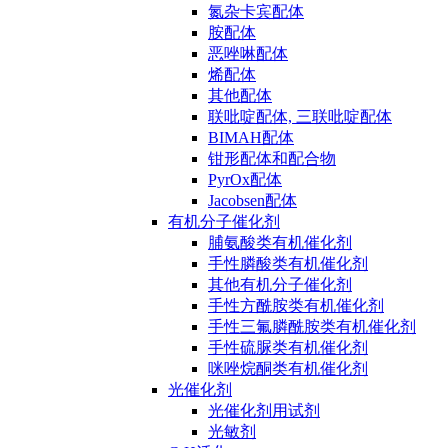
氮杂卡宾配体
胺配体
恶唑啉配体
烯配体
其他配体
联吡啶配体, 三联吡啶配体
BIMAH配体
钳形配体和配合物
PyrOx配体
Jacobsen配体
有机分子催化剂
脯氨酸类有机催化剂
手性膦酸类有机催化剂
其他有机分子催化剂
手性方酰胺类有机催化剂
手性三氟膦酰胺类有机催化剂
手性硫脲类有机催化剂
咪唑烷酮类有机催化剂
光催化剂
光催化剂用试剂
光敏剂