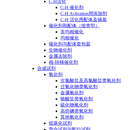
C-H活化
C-H 催化剂
C-H Activation用添加剂
C-H 活化用配体及辅基
催化剂和配体（按类型）
非均相催化
均相催化
催化剂与配体套包装
生物催化剂
金属去除剂
相-转移催化剂
合成试剂
氧化剂
次氯酸盐及高氯酸盐类氧化剂
过氧化物类氧化剂
金属氧化剂
铬酸盐类氧化剂
硫化物氧化剂
高价碘类氧化剂
其他氧化剂
烷基化试剂
螯合试剂与配位试剂