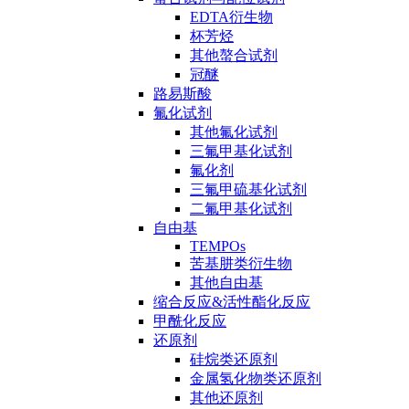
EDTA衍生物
杯芳烃
其他螯合试剂
冠醚
路易斯酸
氟化试剂
其他氟化试剂
三氟甲基化试剂
氟化剂
三氟甲硫基化试剂
二氟甲基化试剂
自由基
TEMPOs
苦基肼类衍生物
其他自由基
缩合反应&活性酯化反应
甲酰化反应
还原剂
硅烷类还原剂
金属氢化物类还原剂
其他还原剂