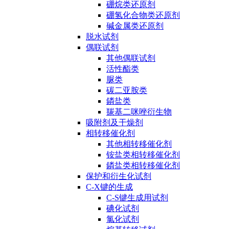
硼烷类还原剂
硼氢化合物类还原剂
碱金属类还原剂
脱水试剂
偶联试剂
其他偶联试剂
活性酯类
脲类
碳二亚胺类
鏻盐类
羰基二咪唑衍生物
吸附剂及干燥剂
相转移催化剂
其他相转移催化剂
铵盐类相转移催化剂
鏻盐类相转移催化剂
保护和衍生化试剂
C-X键的生成
C-S键生成用试剂
碘化试剂
氯化试剂