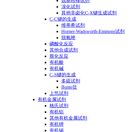
烷基转移试剂
溴化试剂
其他非卤化C-X键生成试剂
C-C键的生成
维蒂希试剂
Horner-Wadsworth-Emmons试剂
脱氧唑
磷酸化反应
其他合成试剂
胺化反应
有机酸
有机碱
C-S键的生成
多硫试剂
Bunte盐
上氘试剂
有机金属试剂
格氏试剂
有机铝
其他有机金属试剂
有机锂
有机锡