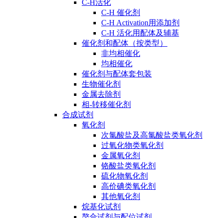
C-H活化
C-H 催化剂
C-H Activation用添加剂
C-H 活化用配体及辅基
催化剂和配体（按类型）
非均相催化
均相催化
催化剂与配体套包装
生物催化剂
金属去除剂
相-转移催化剂
合成试剂
氧化剂
次氯酸盐及高氯酸盐类氧化剂
过氧化物类氧化剂
金属氧化剂
铬酸盐类氧化剂
硫化物氧化剂
高价碘类氧化剂
其他氧化剂
烷基化试剂
螯合试剂与配位试剂