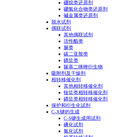
硼烷类还原剂
硼氢化合物类还原剂
碱金属类还原剂
脱水试剂
偶联试剂
其他偶联试剂
活性酯类
脲类
碳二亚胺类
鏻盐类
羰基二咪唑衍生物
吸附剂及干燥剂
相转移催化剂
其他相转移催化剂
铵盐类相转移催化剂
鏻盐类相转移催化剂
保护和衍生化试剂
C-X键的生成
C-S键生成用试剂
碘化试剂
氯化试剂