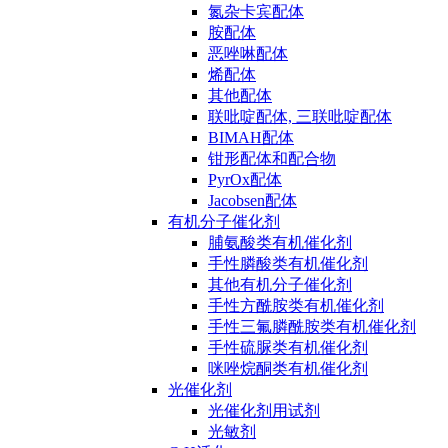
氮杂卡宾配体
胺配体
恶唑啉配体
烯配体
其他配体
联吡啶配体, 三联吡啶配体
BIMAH配体
钳形配体和配合物
PyrOx配体
Jacobsen配体
有机分子催化剂
脯氨酸类有机催化剂
手性膦酸类有机催化剂
其他有机分子催化剂
手性方酰胺类有机催化剂
手性三氟膦酰胺类有机催化剂
手性硫脲类有机催化剂
咪唑烷酮类有机催化剂
光催化剂
光催化剂用试剂
光敏剂