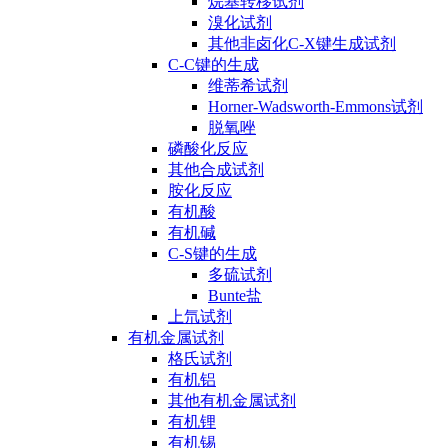
烷基转移试剂
溴化试剂
其他非卤化C-X键生成试剂
C-C键的生成
维蒂希试剂
Horner-Wadsworth-Emmons试剂
脱氧唑
磷酸化反应
其他合成试剂
胺化反应
有机酸
有机碱
C-S键的生成
多硫试剂
Bunte盐
上氘试剂
有机金属试剂
格氏试剂
有机铝
其他有机金属试剂
有机锂
有机锡