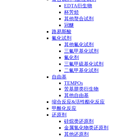
EDTA衍生物
杯芳烃
其他螯合试剂
冠醚
路易斯酸
氟化试剂
其他氟化试剂
三氟甲基化试剂
氟化剂
三氟甲硫基化试剂
二氟甲基化试剂
自由基
TEMPOs
苦基肼类衍生物
其他自由基
缩合反应&活性酯化反应
甲酰化反应
还原剂
硅烷类还原剂
金属氢化物类还原剂
其他还原剂