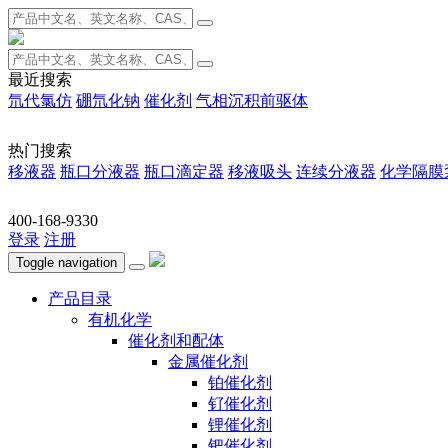
最近搜索
氘代氯仿
硼氘化钠
催化剂
气相沉积前驱体
热门搜索
移液器
瓶口分液器
瓶口滴定器
移液吸头
连续分液器
化学隔膜
400-168-9330
登录
注册
Toggle navigation
产品目录
有机化学
催化剂和配体
金属催化剂
铂催化剂
钌催化剂
锂催化剂
钯催化剂